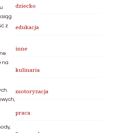
dziecko
lu
ksiąg
ść z
edukacja
inne
ne.
ę na
kulinaria
ych.
motoryzacja
owych,
praca
hody,