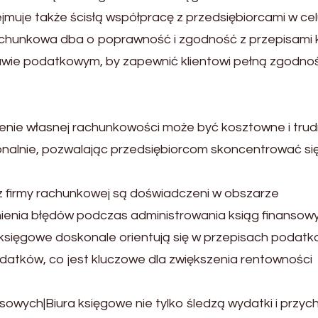
jmuje także ścisłą współpracę z przedsiębiorcami w ce
 rachunkowa dba o poprawność i zgodność z przepisami 
awie podatkowym, by zapewnić klientowi pełną zgodno
ie własnej rachunkowości może być kosztowne i trud
onalnie, pozwalając przedsiębiorcom skoncentrować si
z firmy rachunkowej są doświadczeni w obszarze
ienia błędów podczas administrowania ksiąg finansow
sięgowe doskonale orientują się w przepisach podatk
datków, co jest kluczowe dla zwiększenia rentowności
owych|Biura księgowe nie tylko śledzą wydatki i przyc