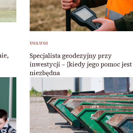
USŁUGI
ie,
Specjalista geodezyjny przy
inwestycji – {kiedy jego pomoc jest
niezbędna