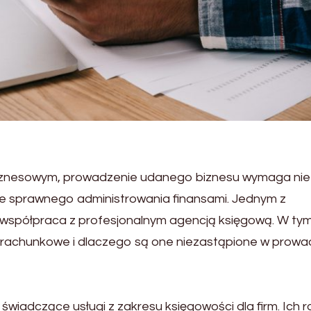
iznesowym, prowadzenie udanego biznesu wymaga nie 
że sprawnego administrowania finansami. Jednym z
współpraca z profesjonalnym agencją księgową. W ty
irmy rachunkowe i dlaczego są one niezastąpione w prow
świadczące usługi z zakresu księgowości dla firm. Ich ro