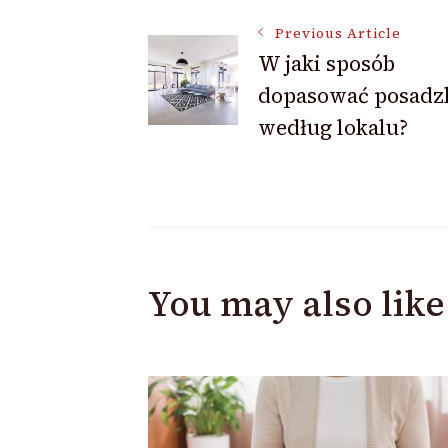
Post
Previous Article
W jaki sposób
Navigation
dopasować posadz
według lokalu?
You may also like