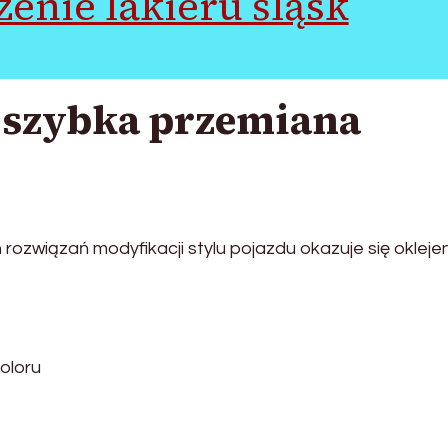
enie lakieru śląsk
– szybka przemiana
ozwiązań modyfikacji stylu pojazdu okazuje się okleje
oloru